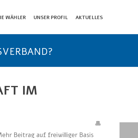
EIE WÄHLER
UNSER PROFIL
AKTUELLES
TSVERBAND?
AFT IM
hr Beitrag auf freiwilliger Basis