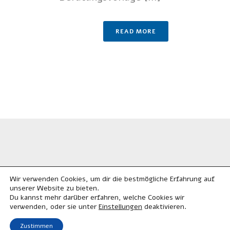
READ MORE
Wir verwenden Cookies, um dir die bestmögliche Erfahrung auf
unserer Website zu bieten.
Du kannst mehr darüber erfahren, welche Cookies wir
Alle Rechte vorbehalten. © 2023
verwenden, oder sie unter
deaktivieren.
Einstellungen
Kontakt
Impressum
Zustimmen