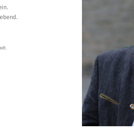
ein.
iebend.
adt.