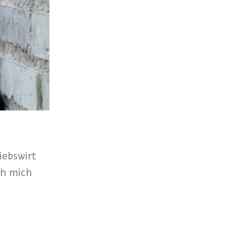
iebswirt
ch mich