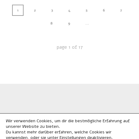
1
2
3
4
5
6
7
8
9
...
page
1
of
17
Wir verwenden Cookies, um dir die bestmögliche Erfahrung auf
unserer Website zu bieten.
Du kannst mehr darüber erfahren, welche Cookies wir
Alle Rechte vorbehalten. © 2023
verwenden, oder sie unter
deaktivieren.
Einstellungen